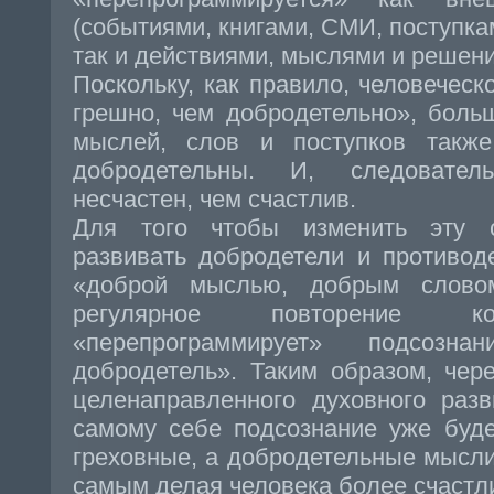
(событиями, книгами, СМИ, поступками
так и действиями, мыслями и решени
Поскольку, как правило, человеческ
грешно, чем добродетельно», боль
мыслей, слов и поступков такж
добродетельны. И, следовател
несчастен, чем счастлив.
Для того чтобы изменить эту с
развивать добродетели и противод
«доброй мыслью, добрым слово
регулярное повторение ко
«перепрограммирует» подсоз
добродетель». Таким образом, чер
целенаправленного духовного разв
самому себе подсознание уже буде
греховные, а добродетельные мысли,
самым делая человека более счастл