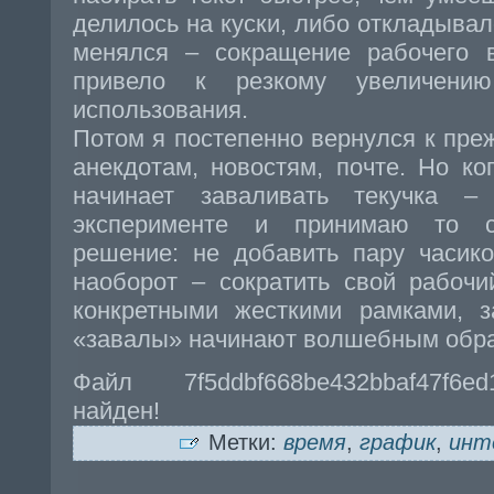
делилось на куски, либо откладывало
менялся – сокращение рабочего 
привело к резкому увеличению
использования.
Потом я постепенно вернулся к пр
анекдотам, новостям, почте. Но ко
начинает заваливать текучка 
эксперименте и принимаю то с
решение: не добавить пару часико
наоборот – сократить свой рабочи
конкретными жесткими рамками, з
«завалы» начинают волшебным обр
Файл 7f5ddbf668be432bbaf47f6e
найден!
Метки:
время
,
график
,
инт