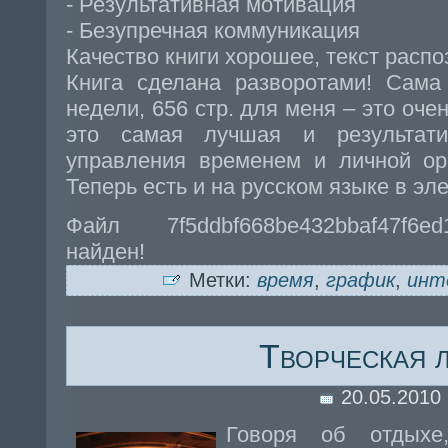
- Результативная мотивация
- Безупречная коммуникация
Качество книги хорошее, текст распо
Книга сделана разворотами! Сама
недели, 656 стр. для меня – это оч
это самая лучшая и результат
управления временем и личной ор
Теперь есть и на русском языке в эл
Файл 7f5ddbf668be432bbaf47f6e
найден!
Метки:
время
,
график
,
инт
Творческая 
20.05.2010
Говоря об отдыхе