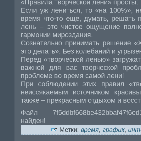
«Правила творческой лени» просты:
Если уж лениться, то «на 100%», н
время что-то еще, думать, решать п
лень – это чистое ощущение полн
гармонии мироздания.
Сознательно принимать решение «Х
это делать». Без колебаний и угрызе
Перед «творческой ленью» загружа
важной для вас творческой проб
проблеме во время самой лени!
При соблюдении этих правил «тво
неиссякаемым источником красив
также – прекрасным отдыхом и восс
Файл 7f5ddbf668be432bbaf47f6e
найден!
Метки:
время
,
график
,
инт