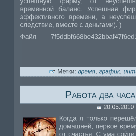
успешную фирму, от неуспешн
временной баланс. Успешная фир
эффективного времени, а неуспеш
следствие, вместе с деньгами). )
Файл 7f5ddbf668be432bbaf47f6e
Метки:
время
,
график
,
инт
Работа два часа
20.05.2010
Когда я только перешё
домашней, первое врем
от счастья. С ума сойти