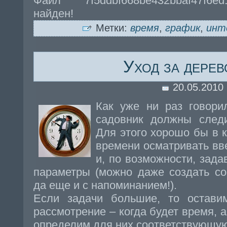
Файл 7f5ddbf668be432bbaf47f6e
найден!
Метки:
время
,
график
,
инт
Уход за дере
20.05.2010
Как уже ни раз говори
садовник должны следи
Для этого хорошо бы в к
времени осматривать вв
и, по возможности, зада
параметры (можно даже создать со
да еще и с напоминанием!).
Если задачи большие, то остав
рассмотрение – когда будет время, а
определим для них соответствующую