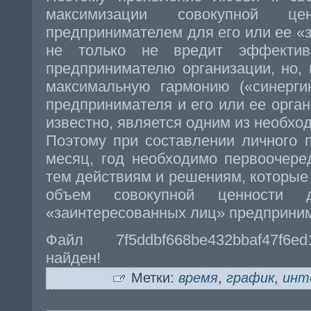
максимизации совокупной цен
предпринимателем для его или ее «
не только не вредит эффективн
предпринимателю организации, но, 
максимальную гармонию («синерги
предпринимателя и его или ее орган
известно, является одним из необхо
Поэтому при составлении личного 
месяц, год необходимо первоочере
тем действиям и решениям, которы
объем совокупной ценности д
«заинтересованных лиц» предприни
Файл 7f5ddbf668be432bbaf47f6e
найден!
Метки:
время
,
график
,
инт