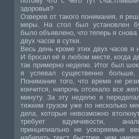
потому что с чего тут счастливым
здоровья?
Озверев от такого понимания, я реш
меры. На стол был установлен б
было объявлено, что теперь я снова
двух часов в сутки.
Весь день кроме этих двух часов я 
И бросал её в любом месте, когда д
так примерно неделю. Итог был шо
я успевал существенно больше,
Понимание того, что время не рези
кончится, напрочь отсекало все жел
минуту. За эту неделю я переделал
тяжким грузом уже по несколько ме
дела, которые невозможно втолкнут
требует вдумчивости, анали
принципиально не ускоряемые вещ
набирать текст быстрее, чем умееш