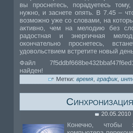
вы проснетесь, порадуетесь тому
нужно, и заснете опять. В 7.45 – ч
возможно уже со словами, на которы
активно, чем на мелодию без сл
радостная и энергичная мело
окончательно проснетесь, вст
удовольствием встретите новый ден
Файл 7f5ddbf668be432bbaf47f6e
найден!
Метки:
время
,
график
,
инт
Синхронизация
20.05.2010
Конечно, чтобы 
компьютера перекоче