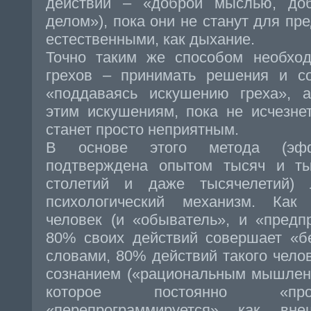
действий – «доброй мыслью, до
делом»), пока они не станут для пр
естественными, как дыхание.
Точно таким же способом необход
грехов – принимать решения и со
«поддаваясь искушению греха», а
этим искушениям, пока не исчезне
станет просто неприятным.
В основе этого метода (эффе
подтверждена опытом тысяч и т
столетий и даже тысячелетий) 
психологический механизм. Как
человек (и «обыватель», и «предп
80% своих действий совершает «б
словами, 80% действий такого чело
сознанием («рациональным мышлени
которое постоянно «про
«перепрограммируется» как вне