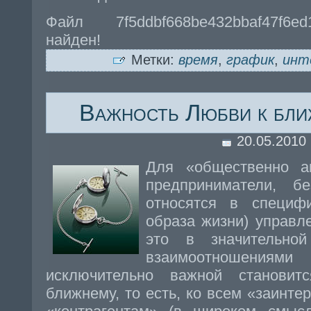
Файл 7f5ddbf668be432bbaf47f6e
найден!
Метки:
время
,
график
,
инт
Важность Любви к бли
20.05.2010
Для «общественно ак
предприниматели, б
относятся в специф
образа жизни) управл
это в значительной
взаимоотношениями
исключительно важной станови
ближнему, то есть, ко всем «заинт