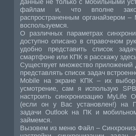
данные не только с мобильными ус
файлам и, что вполне зако
распространенным органайзером – 
воспользуемся.
О различных параметрах синхрони
доступно описано в справочном рук
удобно представить список зад
смартфоне или КПК я расскажу здесь
Существует множество приложений 
представлять список задач встроенн
Mobile на экране КПК – их выбо
усмотрение, сам я использую SPB
настроить синхронизацию MyLife O
(если он у Вас установлен!) на 
задачи Outlook на ПК и мобильно
займемся.
Вызовем из меню Файл – Синхрониз
настройки синхронизации задач