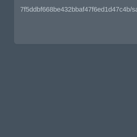
7f5ddbf668be432bbaf47f6ed1d47c4b/s