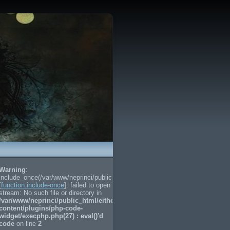
Warning
:
include_once(/var/www/neprinci/public_html/either.ru/ingots/ingots_code.php)
[
function.include-once
]: failed to open
stream: No such file or directory in
/var/www/neprinci/public_html/either.ru/wp-
content/plugins/php-code-
widget/execphp.php(27) : eval()'d
code
on line
2