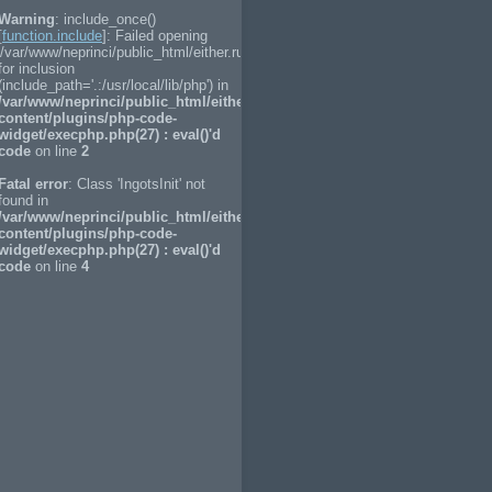
Warning
: include_once()
[
function.include
]: Failed opening
'/var/www/neprinci/public_html/either.ru/ingots/ingots_code.php'
for inclusion
(include_path='.:/usr/local/lib/php') in
/var/www/neprinci/public_html/either.ru/wp-
content/plugins/php-code-
widget/execphp.php(27) : eval()'d
code
on line
2
Fatal error
: Class 'IngotsInit' not
found in
/var/www/neprinci/public_html/either.ru/wp-
content/plugins/php-code-
widget/execphp.php(27) : eval()'d
code
on line
4