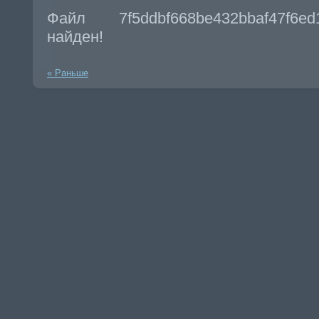
Файл 7f5ddbf668be432bbaf47f6e
найден!
« Раньше