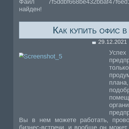
Файл 7f5ddbf668be432bbaf47f6e
найден!
Как купить офис 
29.12.2021
Успе
предп
толь
проду
план
подоб
пом
орг
предп
Вы в нем можете работать, прово
бизнес-встречи, и вообще он може